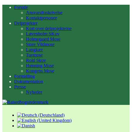
Forside
Ansvarsfraskrivelse
Kontaktpersoner
Delprojekter
Kort over delprojekterne
Løvenholm SKov
Holmegaard Mose
Store Vildmose
Langkær
Tuemose
Rold Skov
Hønning Mose
Kongens Mose
Formidling
Dokumentation
Presse
Nyheder