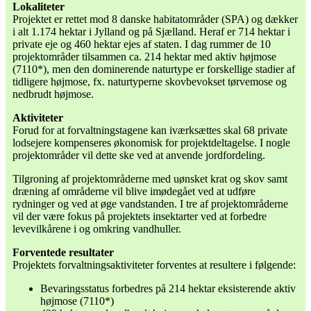
Lokaliteter
Projektet er rettet mod 8 danske habitatområder (SPA) og dækker
i alt 1.174 hektar i Jylland og på Sjælland. Heraf er 714 hektar i
private eje og 460 hektar ejes af staten. I dag rummer de 10
projektområder tilsammen ca. 214 hektar med aktiv højmose
(7110*), men den dominerende naturtype er forskellige stadier af
tidligere højmose, fx. naturtyperne skovbevokset tørvemose og
nedbrudt højmose.
Aktiviteter
Forud for at forvaltningstagene kan iværksættes skal 68 private
lodsejere kompenseres økonomisk for projektdeltagelse. I nogle
projektområder vil dette ske ved at anvende jordfordeling.
Tilgroning af projektområderne med uønsket krat og skov samt
dræning af områderne vil blive imødegået ved at udføre
rydninger og ved at øge vandstanden. I tre af projektområderne
vil der være fokus på projektets insektarter ved at forbedre
levevilkårene i og omkring vandhuller.
Forventede resultater
Projektets forvaltningsaktiviteter forventes at resultere i følgende:
Bevaringsstatus forbedres på 214 hektar eksisterende aktiv
højmose (7110*)