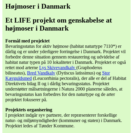
Højmoser i Danmark
Et LIFE projekt om genskabelse at
højmoser i Danmark
Formål med projektet
Bevaringsstatus for aktiv højmose (habitat naturtype 7110*) er
dårlig og er under yderligere forringelse i Danmark. Projektet vil
forbedre denne situation gennem restaurering og udvidelse af
habitat natur typen på 10 lokaliteter i Danmark. Projektet er også
rettet mod arterne
Lys Skivevandkalv
(Graphoderus
bilineatus),
Bred Vandkalv
(Dytiscus latissimus) og
Stor
Kærguldsmed
(Leucorrhinia pectoralis), der alle er del af Habitat
Direktivets bilag II og i dårlig bevaringsstatus. Projektet
understøtter målsætningerne i Natura 2000 planerne således, at
bevaringsstatus kan forbedres for den naturtype og de arter
projektet fokuserer på.
Projektets organisering
I projektet indgår syv partnere, der repræsenterer forskellige
natur- og miljømyndigheder (kommuner og staten) i Danmark.
Projektet ledes af Tønder Kommune.