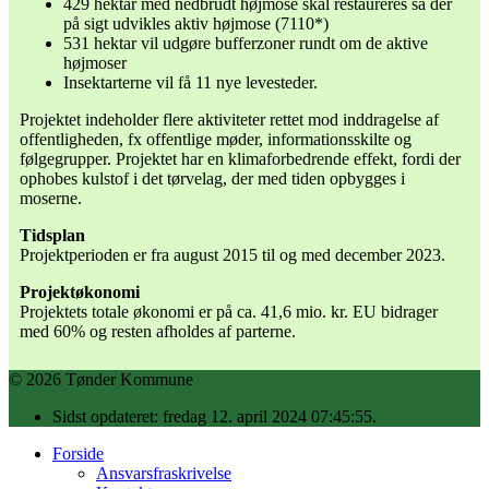
429 hektar med nedbrudt højmose skal restaureres så der
på sigt udvikles aktiv højmose (7110*)
531 hektar vil udgøre bufferzoner rundt om de aktive
højmoser
Insektarterne vil få 11 nye levesteder.
Projektet indeholder flere aktiviteter rettet mod inddragelse af
offentligheden, fx offentlige møder, informationsskilte og
følgegrupper. Projektet har en klimaforbedrende effekt, fordi der
ophobes kulstof i det tørvelag, der med tiden opbygges i
moserne.
Tidsplan
Projektperioden er fra august 2015 til og med december 2023.
Projektøkonomi
Projektets totale økonomi er på ca. 41,6 mio. kr. EU bidrager
med 60% og resten afholdes af parterne.
© 2026 Tønder Kommune
Sidst opdateret: fredag 12. april 2024 07:45:55.
Forside
Ansvarsfraskrivelse